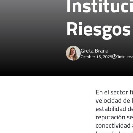
Instituc
Riesgos
Greta Braña
October 16, 2025
3
min. re
En el sector f
velocidad de l
estabilidad d
reputación se
conectividad 