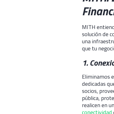
Financ
MITH entiende
solución de c
una infraestr
que tu negoci
1. Conexi
Eliminamos el
dedicadas que
socios, prove
pública, prot
realicen en 
conectividad