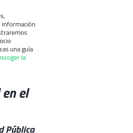
s,
n información
ostraremos
ocio
scas una guía
scoger la
 en el
ed Pública