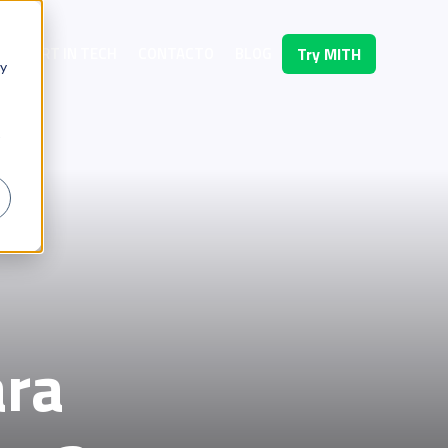
OMFORT IN TECH
CONTACTO
BLOG
Try MITH
 y
ara