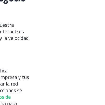
Nuestra
internet; es
y la velocidad
tica
empresa y tus
ar la red
cciones se
os de
ria para