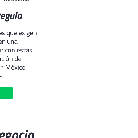
Regula
es que exigen
 en una
r con estas
ación de
n México
a.
egocio