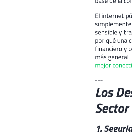
base de la co
El internet pú
simplemente 
sensible y tr
por qué una c
financiero y 
más general,
mejor conect
---
Los De
Sector
1. Seguri