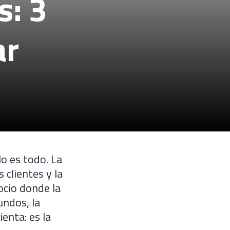
s: 3
ar
lo es todo. La
 clientes y la
ocio donde la
undos, la
enta: es la