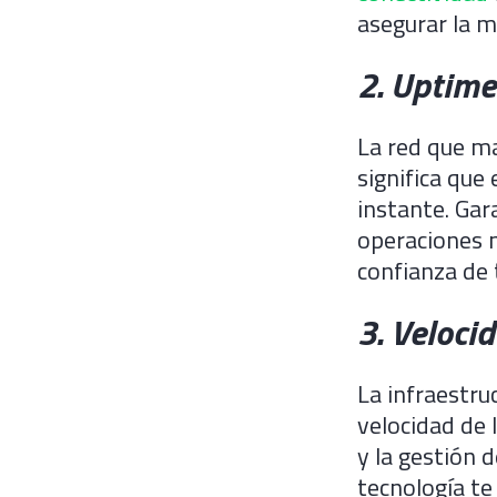
asegurar la m
2. Uptime
La red que ma
significa que 
instante. Gar
operaciones n
confianza de t
3. Veloci
La infraestru
velocidad de l
y la gestión
tecnología te