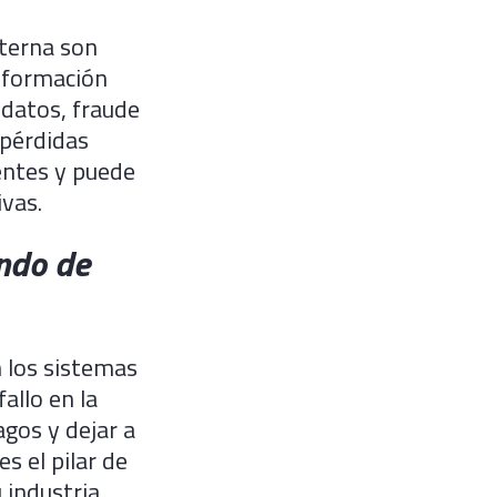
nterna son
información
 datos, fraude
 pérdidas
ientes y puede
vas.
undo de
n los sistemas
allo en la
agos y dejar a
es el pilar de
 industria.