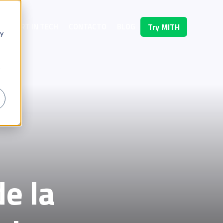
OMFORT IN TECH
CONTACTO
BLOG
Try MITH
 y
e la