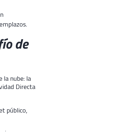
on
eemplazos.
ío de
 la nube: la
vidad Directa
et público,