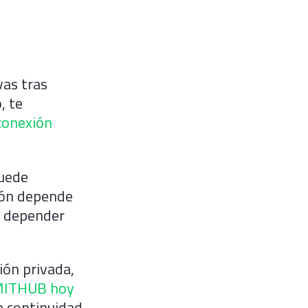
as tras
, te
 conexión
puede
ción depende
de depender
ión privada,
 MITHUB hoy
a continuidad