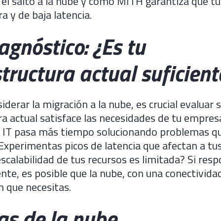
 el salto a la nube y cómo MITH garantiza que t
a y de baja latencia.
agnóstico: ¿Es tu
tructura actual suficient
derar la migración a la nube, es crucial evaluar s
ra actual satisface las necesidades de tu empres
e IT pasa más tiempo solucionando problemas q
xperimentas picos de latencia que afectan a tu
 escalabilidad de tus recursos es limitada? Si res
te, es posible que la nube, con una conectivida
n que necesitas.
as de la nube