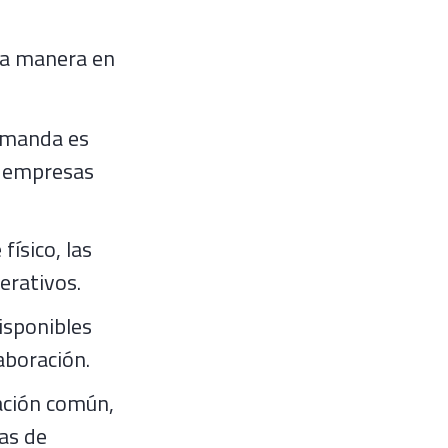
la manera en
demanda es
s empresas
físico, las
erativos.
isponibles
laboración.
ación común,
das de