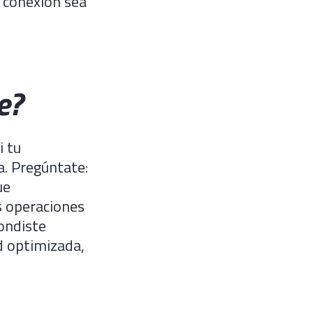
u conexión sea
e?
i tu
a. Pregúntate:
ue
s operaciones
pondiste
d optimizada,