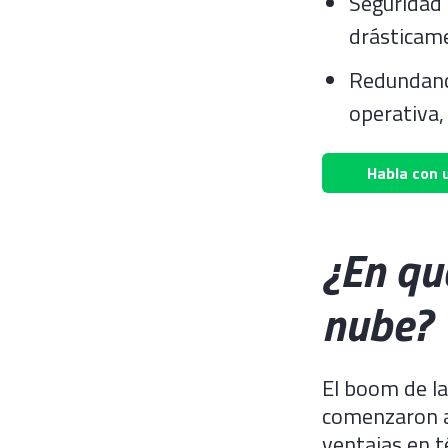
Seguridad 
drásticame
Redundanci
operativa,
Habla con 
¿En qu
nube?
El boom de la
comenzaron a
ventajas en t