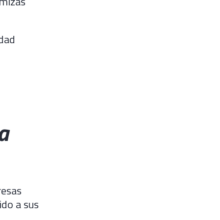
imizas
idad
a
resas
do a sus