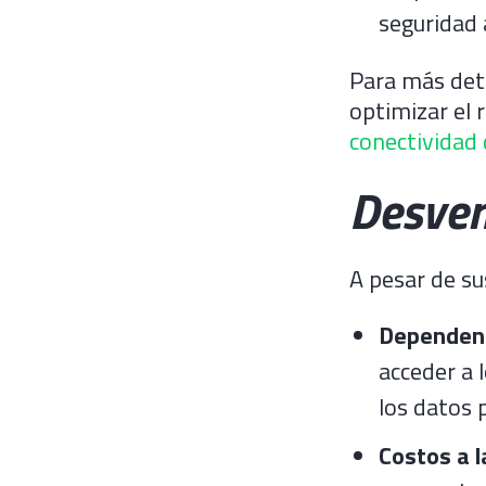
seguridad 
Para más deta
optimizar el 
conectividad 
Desven
A pesar de su
Dependenc
acceder a l
los datos
Costos a l