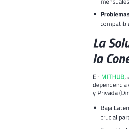
mensuales
Problemas
compatible
La Sol
la Con
En
MITHUB
,
dependencia d
y Privada (Di
Baja Laten
crucial par