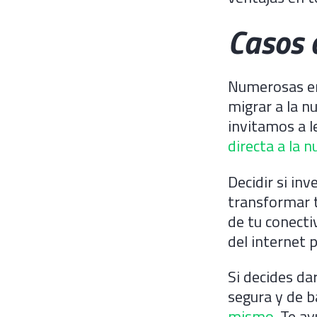
Casos 
Numerosas em
migrar a la n
invitamos a l
directa a la n
Decidir si in
transformar t
de tu conecti
del internet p
Si decides da
segura y de b
mismo
. Te a