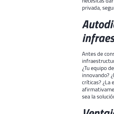
necesitas dar
privada, segur
Autodi
infraes
Antes de consi
infraestructu
¿Tu equipo d
innovando? ¿E
críticas? ¿La
afirmativamen
sea la solució
Ventaj