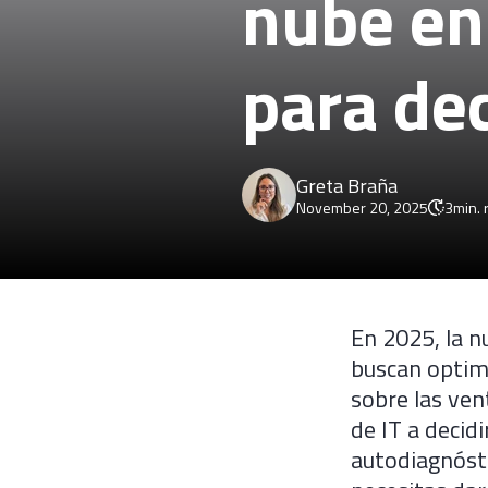
nube en
para dec
Greta Braña
November 20, 2025
3
min. 
En 2025, la 
buscan optimi
sobre las ven
de IT a decid
autodiagnósti