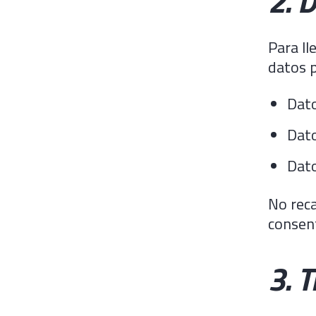
2. 
Para ll
datos p
Dato
Dato
Dato
No reca
consen
3. 