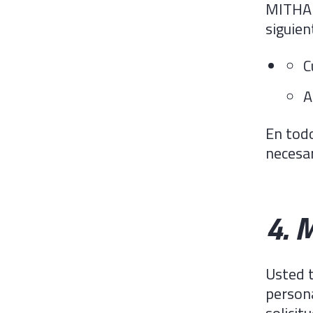
MITHAPP
siguien
C
A
En todo
necesar
4. 
Usted t
persona
solicit