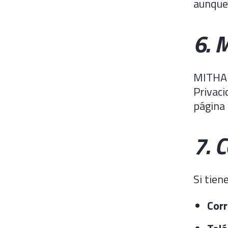
aunque 
6. 
MITHAPP
Privaci
página
7. 
Si tien
Corr