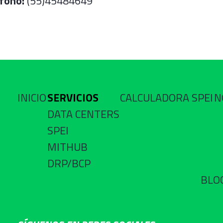
fono:
(55)45484649
INICIO
SERVICIOS
CALCULADORA SPEI
N
DATA CENTERS
SPEI
MITHUB
DRP/BCP
BLO