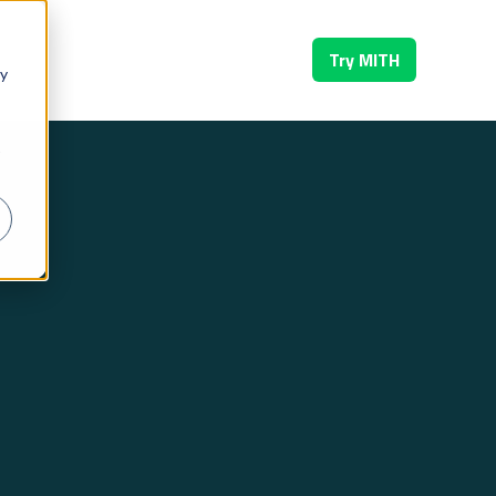
OMFORT IN TECH
CONTACTO
BLOG
Try MITH
 y