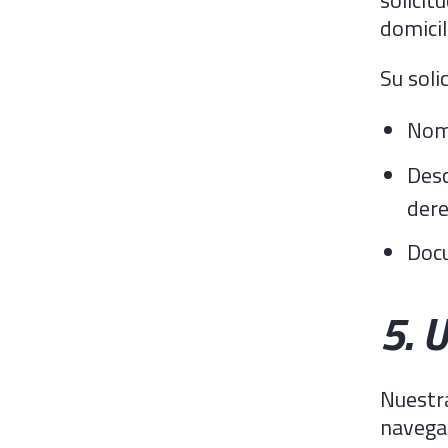
domicil
Su soli
Nom
Desc
dere
Docu
5. 
Nuestra
navegac