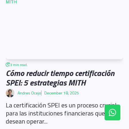
3 min read.
Cómo reducir tiempo certificación
SPEI: 5 estrategias MITH
Andres Ocejo
December 18, 2025
La certificación SPEI es un proceso crucial
para las instituciones financieras que
Chat on W
desean operar...