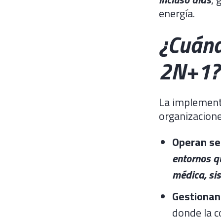
energía.
¿Cuánd
2N+1?
La implemen
organizacione
Operan ser
entornos q
médica, si
Gestionan
donde la c