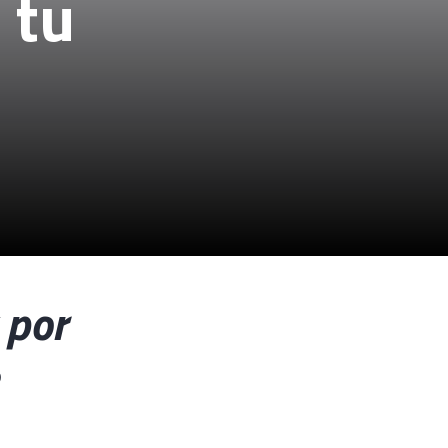
 tu
 por