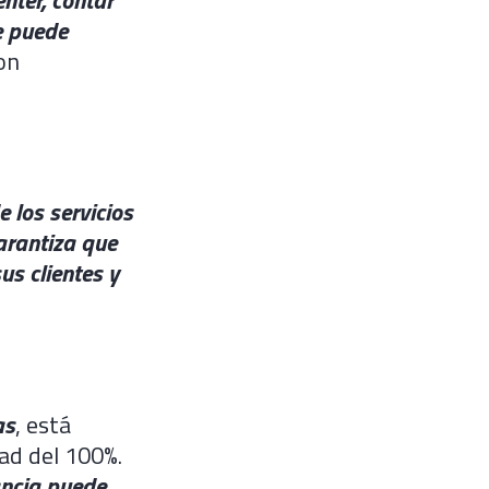
e puede
on
 los servicios
garantiza que
us clientes y
as
, está
ad del 100%.
ancia puede