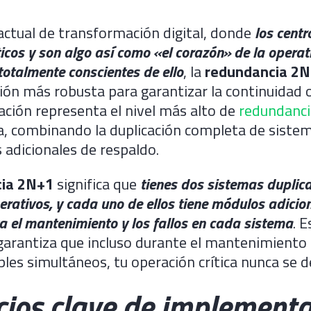
ctual de transformación digital, donde
los centr
ticos y son algo así como «el corazón» de la operat
otalmente conscientes de ello
, la
redundancia 2
ión más robusta para garantizar la continuidad 
ación representa el nivel más alto de
redundanci
ia, combinando la duplicación completa de siste
adicionales de respaldo.
ia 2N+1
significa que
tienes dos sistemas duplic
erativos, y cada uno de ellos tiene módulos adicio
a el mantenimiento y los fallos en cada sistema
. E
 garantiza que incluso durante el mantenimient
iples simultáneos, tu operación crítica nunca se 
cios clave de implementa