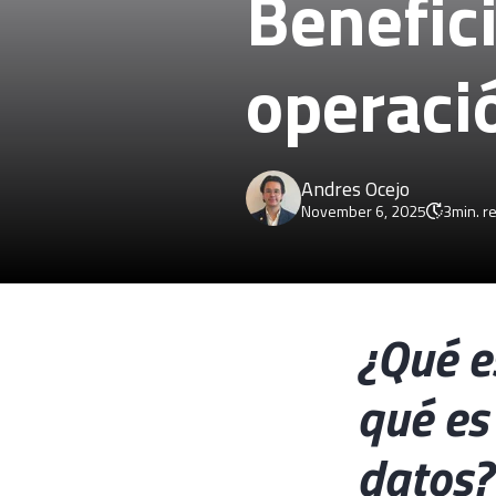
Benefic
operació
Andres Ocejo
November 6, 2025
3
min. r
¿Qué e
qué es 
datos?