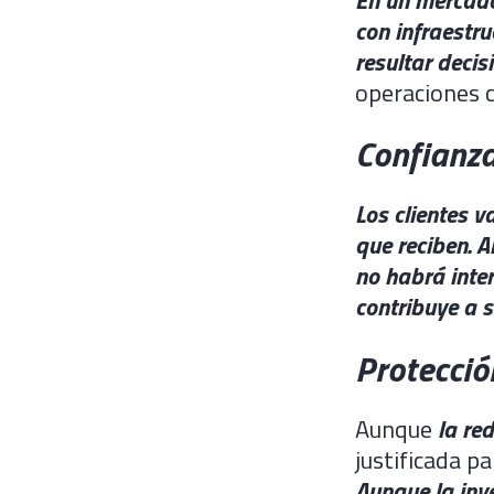
con infraestr
resultar decis
operaciones c
Confianza
Los clientes v
que reciben. A
no habrá inter
contribuye a s
Protecció
Aunque
la re
justificada p
Aunque la inv