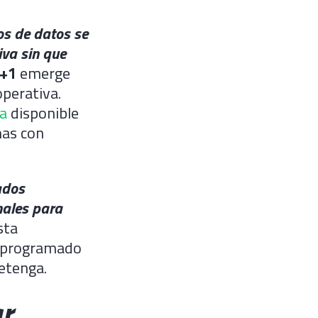
os de datos se
iva sin que
N+1
emerge
operativa.
a
disponible
mas con
ados
nales para
sta
o programado
detenga.
r