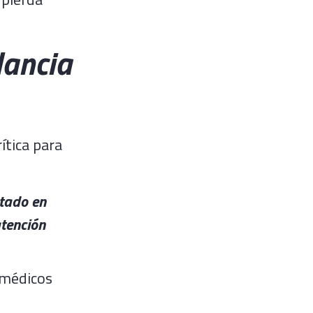
dancia
ítica para
tado en
atención
 médicos