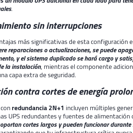
s un módulo UPS adicional en cada lado para tene
uales
.
imiento sin interrupciones
ntajas más significativas de esta configuración 
ere reparaciones o actualizaciones, se puede apag
ento, y el sistema duplicado se hará cargo y satis
e la instalación
, mientras el componente adicion
na capa extra de seguridad.
ción contra cortes de energía prol
 con
redundancia 2N+1
incluyen múltiples gene
mas UPS redundantes y fuentes de alimentación 
oportan cortes largos y pueden funcionar durante
garantizando que tu infraestructura crítica nunca