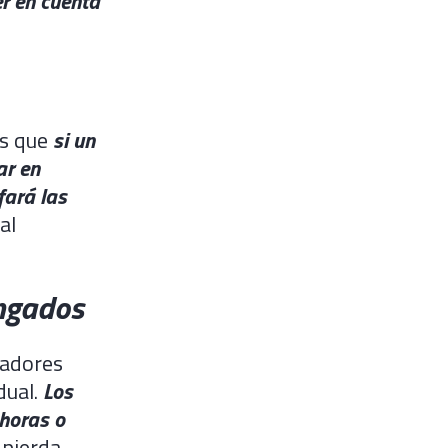
r en cuenta
es que
si un
ar en
fará las
al
ongados
radores
dual.
Los
 horas o
 pierda