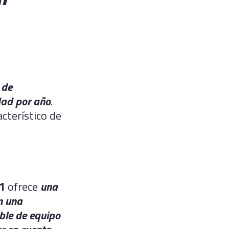
 de
dad por año
.
acterístico de
1
ofrece
una
n una
oble de equipo