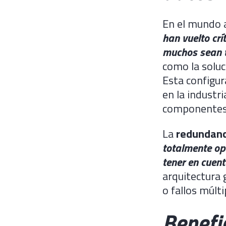
En el mundo a
han vuelto crí
muchos sean t
como la soluc
Esta configur
en la industr
componentes 
La
redundanc
totalmente op
tener en cuent
arquitectura
o fallos múlt
Benefi