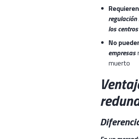
Requieren
regulación
los centro
No pueden 
empresas
r
muerto
Ventaj
redun
Diferenci
En un mercado