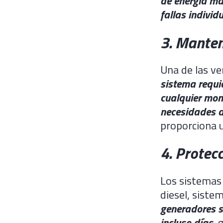
de energía má
fallas individ
3. Manten
Una de las ve
sistema requi
cualquier mom
necesidades d
proporciona u
4. Protec
Los sistemas
diesel, siste
generadores s
incluso días
, 