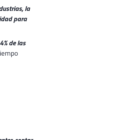
ustrias, la
uidad para
4% de las
 tiempo
nter, contar