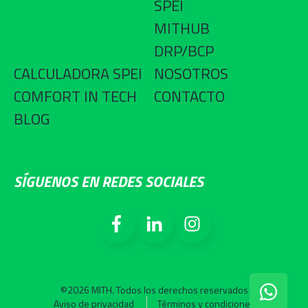
SPEI
MITHUB
DRP/BCP
CALCULADORA SPEI
NOSOTROS
COMFORT IN TECH
CONTACTO
BLOG
SÍGUENOS EN REDES SOCIALES
©2026 MITH. Todos los derechos reservados
Chat on W
Aviso de privacidad
Términos y condiciones