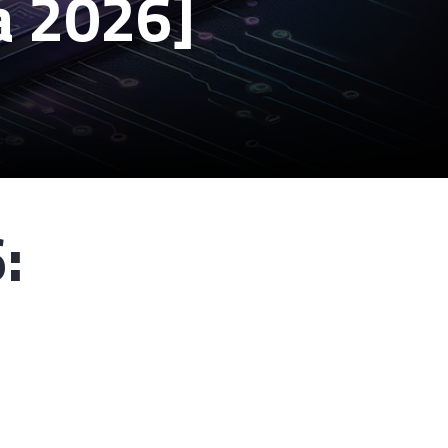
a 2026]
: