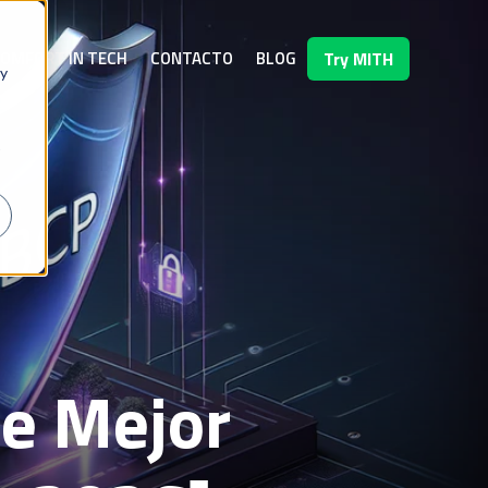
OMFORT IN TECH
CONTACTO
BLOG
Try MITH
 y
ge Mejor