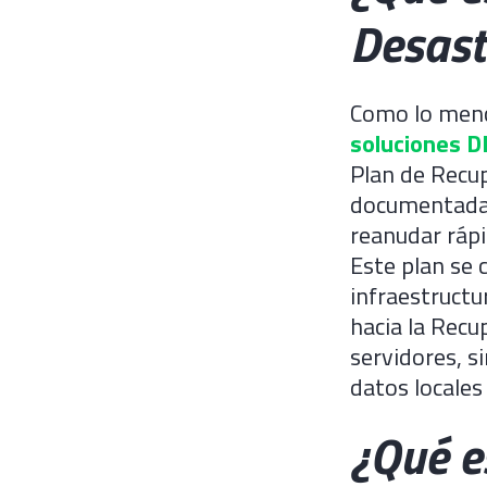
Desast
Como lo menc
soluciones D
Plan de Recup
documentada 
reanudar rápi
Este plan se 
infraestructu
hacia la Recu
servidores, s
datos locales
¿Qué e