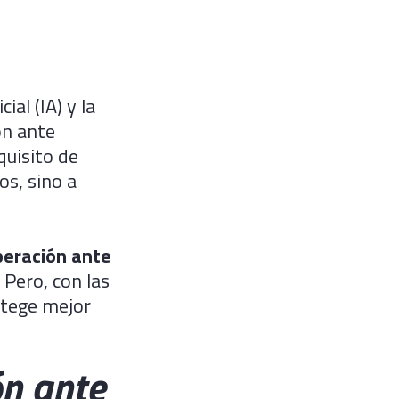
ial (IA) y la
ón ante
quisito de
os, sino a
peración ante
. Pero, con las
otege mejor
ón ante