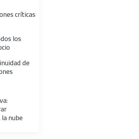
ones críticas
odos los
ocio
inuidad de
iones
va:
rar
a la nube