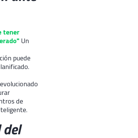
e tener
perado"
Un
ción puede
anificado.
 evolucionado
urar
entros de
teligente.
 del