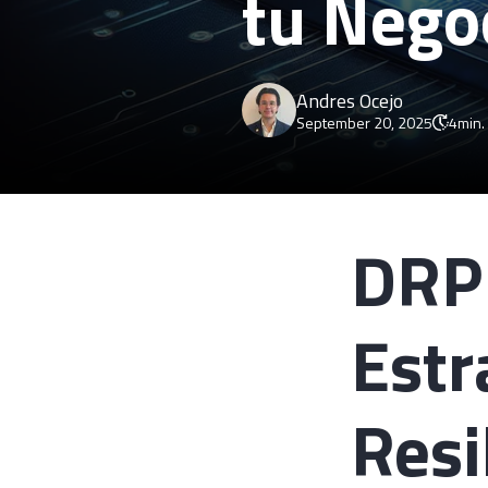
tu Nego
Andres Ocejo
September 20, 2025
4
min.
DRP 
Estr
Resi