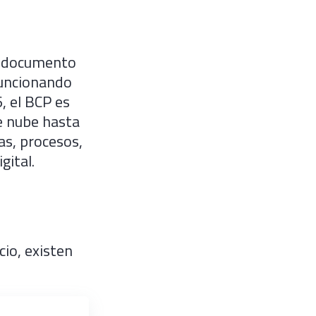
un documento
funcionando
, el BCP es
de nube hasta
as, procesos,
gital.
io, existen