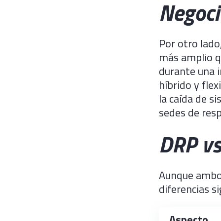
Negoci
Por otro lado
más amplio q
durante una i
híbrido y fle
la caída de s
sedes de respa
DRP vs
Aunque ambos
diferencias si
Aspecto