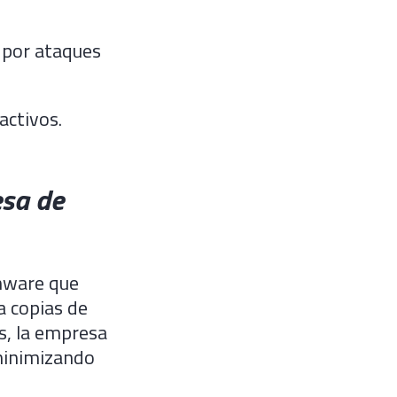
 por ataques
activos.
esa de
omware que
a copias de
s, la empresa
minimizando